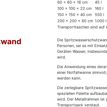
60 × 60 × 18 cm
45 l
100 × 100 × 22 cm
160 l
150 × 150 × 40 cm
550 l
200 × 200 × 60 cm
1.000 l
Transporttaschen sind auf A
zwand
Die Spritzwasserschutzwan
Personen, sei es mit Einsa
Geräten Wasser, insbesonde
wird.
Die Anwendung eines derart
einer Notfallwanne sinnvoll
werden kann.
Die zerlegbare Spritzwasse
speziellen Palette aufbaub
wird. Der Metallrahmen ist 
Transportsack verstaut.