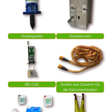
Dosiergeräte
Dosierboxen
RD-CSA
Geräte und Zubehör für
die De­kon­tamination